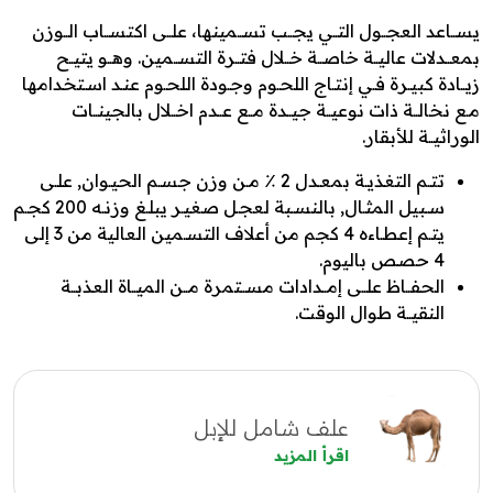
يســاعد العجــول التــي يجــب تســمينها، علــى اكتســاب الــوزن
بمعــدلات عاليــة خاصــة خــلال فتــرة التســمين. وهــو يتيــح
زيــادة كبيـرة فـي إنتـاج اللحـوم وجـودة اللحـوم عنـد اسـتخدامها
مـع نخالــة ذات نوعيــة جيــدة مــع عــدم اخــلال بالجينــات
الوراثيــة للأبقار.
تتـم التغذيـة بمعـدل 2 ٪ مـن وزن جسـم الحيـوان, علـى
سـبيل المثـال, بالنسـبة لعجـل صغيـر يبلـغ وزنـه 200 كجـم
يتـم إعطـاءه 4 كجم من أعلاف التسـمين العالية من 3 إلى
4 حصص باليوم.
الحفــاظ علــى إمــدادات مســتمرة مــن الميــاة العذبــة
النقيــة طوال الوقت.
علف شامل للإبل
اقرأ المزيد